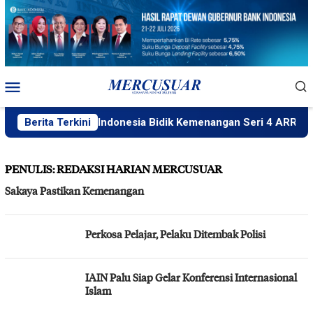
Loncat
ke
konten
Menu
Mobile
Yamaha Racing Indonesia Bidik Kemenangan Seri 4 ARRC
Berita Terkini
PENULIS:
REDAKSI HARIAN MERCUSUAR
Sakaya Pastikan Kemenangan
Perkosa Pelajar, Pelaku Ditembak Polisi
IAIN Palu Siap Gelar Konferensi Internasional
Islam