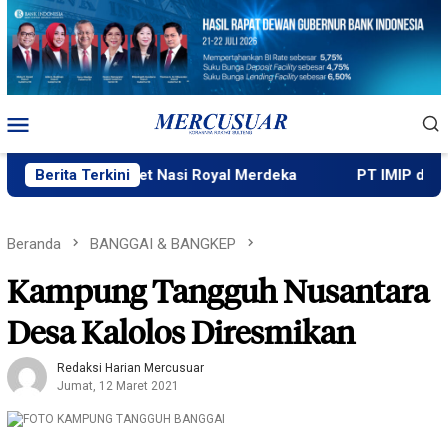
Loncat
ke
konten
Menu
Mobile
i, Menu Paket Nasi Royal Merdeka
Berita Terkini
PT IMIP dan Dinas P
Beranda
BANGGAI & BANGKEP
Kampung Tangguh Nusantara
Desa Kalolos Diresmikan
Redaksi Harian Mercusuar
Jumat, 12 Maret 2021