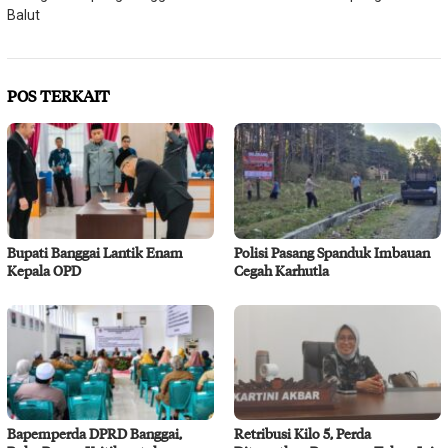
Balut
POS TERKAIT
Bupati Banggai Lantik Enam
Polisi Pasang Spanduk Imbauan
Kepala OPD
Cegah Karhutla
Bapemperda DPRD Banggai,
Retribusi Kilo 5, Perda