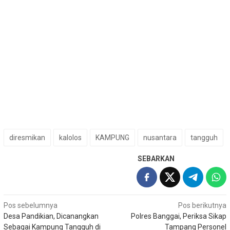
diresmikan
kalolos
KAMPUNG
nusantara
tangguh
SEBARKAN
Navigasi
Pos sebelumnya
Pos berikutnya
Desa Pandikian, Dicanangkan
Polres Banggai, Periksa Sikap
pos
Sebagai Kampung Tangguh di
Tampang Personel