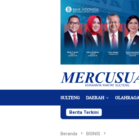
Loncat
ke
konten
SULTENG
DAERAH
OLAHRAG
Berita Terkini
Beranda
BISNIS