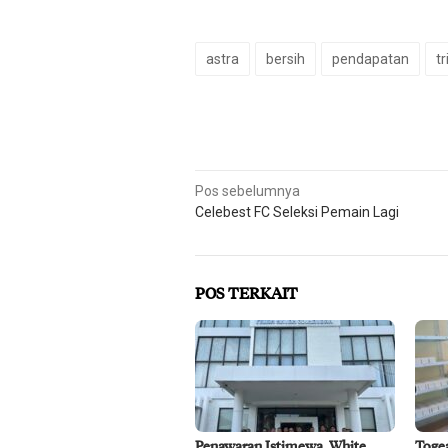
astra
bersih
pendapatan
tr
Navigasi
Pos sebelumnya
Celebest FC Seleksi Pemain Lagi
pos
POS TERKAIT
Penawaran Istimewa, White
Toge