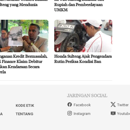
ulteng yang Mendunia
Rupiah dan Pemberdayaan
UMKM
nganan Kredit Bermasalah,
Honda Sulteng Ajak Pengendara
Finance Klaim Debitur
Rutin Periksa Kondisi Ban
hkan Kendaraan Secara
rela
JARINGAN SOCIAL
Facebook
Twitter
KODE ETIK
Instagram
Youtub
IA
TENTANG