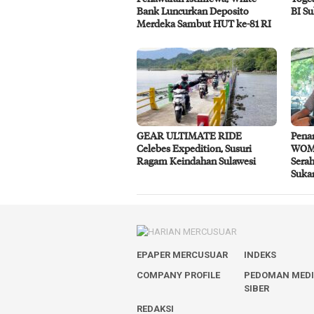
Bank Luncurkan Deposito
BI S
Merdeka Sambut HUT ke-81 RI
GEAR ULTIMATE RIDE
Pena
Celebes Expedition, Susuri
WOM 
Ragam Keindahan Sulawesi
Sera
Suka
EPAPER MERCUSUAR
INDEKS
COMPANY PROFILE
PEDOMAN MED
SIBER
REDAKSI