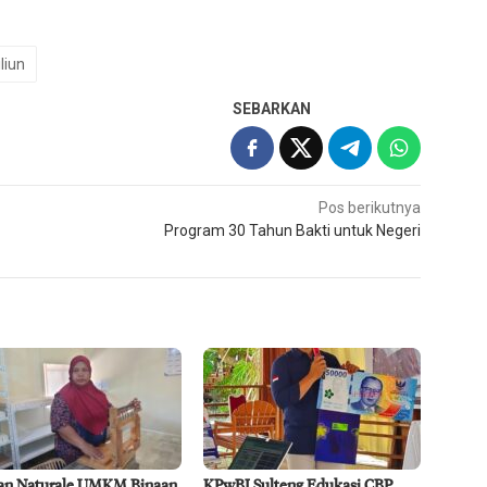
iliun
SEBARKAN
Pos berikutnya
Program 30 Tahun Bakti untuk Negeri
an Naturale UMKM Binaan
KPwBI Sulteng Edukasi CBP