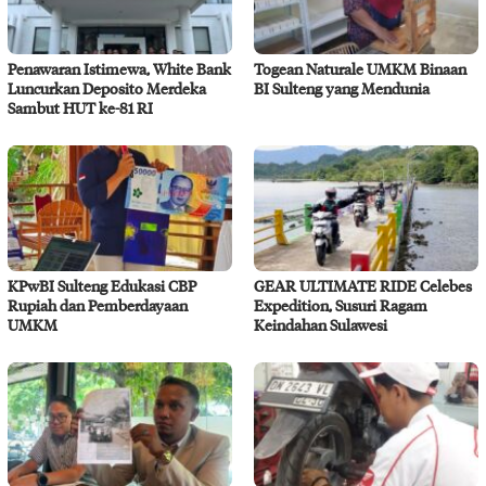
Penawaran Istimewa, White Bank
Togean Naturale UMKM Binaan
Luncurkan Deposito Merdeka
BI Sulteng yang Mendunia
Sambut HUT ke-81 RI
KPwBI Sulteng Edukasi CBP
GEAR ULTIMATE RIDE Celebes
Rupiah dan Pemberdayaan
Expedition, Susuri Ragam
UMKM
Keindahan Sulawesi