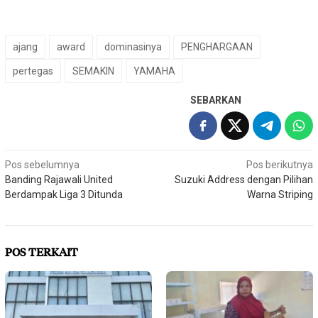
ajang
award
dominasinya
PENGHARGAAN
pertegas
SEMAKIN
YAMAHA
SEBARKAN
Navigasi
Pos sebelumnya
Pos berikutnya
Banding Rajawali United
Suzuki Address dengan Pilihan
pos
Berdampak Liga 3 Ditunda
Warna Striping
POS TERKAIT