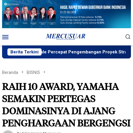
Loncat
ke
konten
Menu
Mobile
ID, PT Vale Percepat Pengembangan Proyek Strategis IGP Pom
Berita Terkini
Beranda
BISNIS
RAIH 10 AWARD, YAMAHA
SEMAKIN PERTEGAS
DOMINASINYA DI AJANG
PENGHARGAAN BERGENGSI