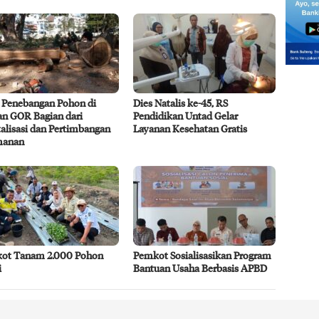
 Penebangan Pohon di
Dies Natalis ke-45, RS
n GOR Bagian dari
Pendidikan Untad Gelar
alisasi dan Pertimbangan
Layanan Kesehatan Gratis
manan
ot Tanam 2.000 Pohon
Pemkot Sosialisasikan Program
i
Bantuan Usaha Berbasis APBD