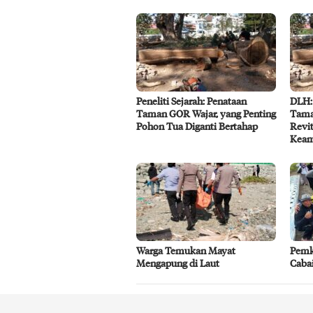
Peneliti Sejarah: Penataan
DLH:
Taman GOR Wajar, yang Penting
Tama
Pohon Tua Diganti Bertahap
Revit
Kea
Warga Temukan Mayat
Pemk
Mengapung di Laut
Caba