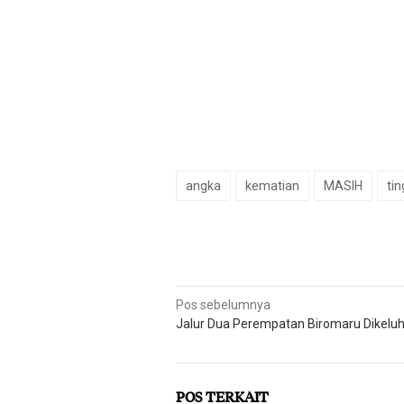
angka
kematian
MASIH
tin
Navigasi
Pos sebelumnya
Jalur Dua Perempatan Biromaru Dikelu
pos
POS TERKAIT