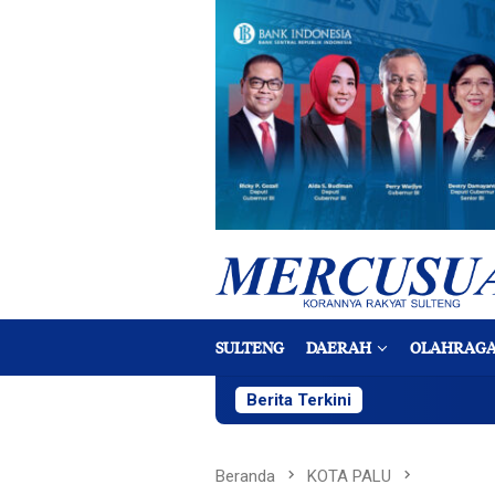
Loncat
ke
konten
SULTENG
DAERAH
OLAHRAG
Berita Terkini
Beranda
KOTA PALU