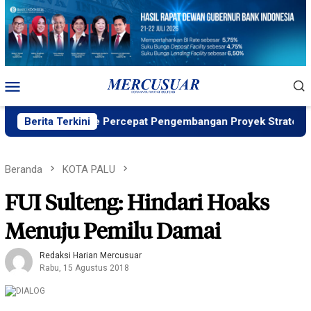
Loncat
ke
konten
Menu
Mobile
D, PT Vale Percepat Pengembangan Proyek Strategis IGP Poma
Berita Terkini
Beranda
KOTA PALU
FUI Sulteng: Hindari Hoaks
Menuju Pemilu Damai
Redaksi Harian Mercusuar
Rabu, 15 Agustus 2018