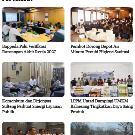
Bappeda Palu Verifikasi
Pemkot Dorong Depot Air
Rancangan Akhir Renja 2027
Minum Penuhi Higiene Sanitasi
Kemenkum dan Ditjenpas
LPPM Untad Dampingi UMKM
Sulteng Perkuat Sinergi Layanan
Balaesang Tingkatkan Daya Saing
Publik
Produk