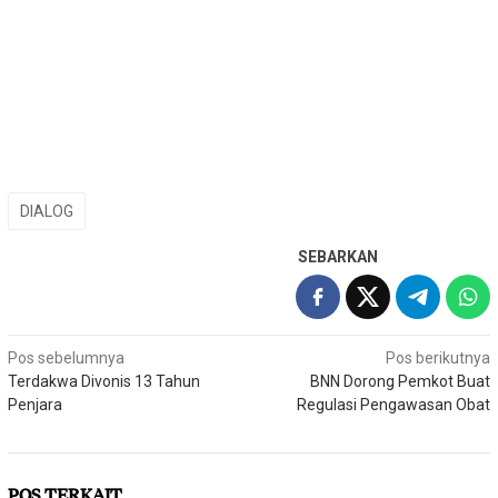
DIALOG
SEBARKAN
Navigasi
Pos sebelumnya
Pos berikutnya
Terdakwa Divonis 13 Tahun
BNN Dorong Pemkot Buat
pos
Penjara
Regulasi Pengawasan Obat
POS TERKAIT