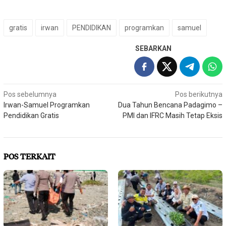
gratis
irwan
PENDIDIKAN
programkan
samuel
SEBARKAN
Navigasi
Pos sebelumnya
Pos berikutnya
Irwan-Samuel Programkan
Dua Tahun Bencana Padagimo –
pos
Pendidikan Gratis
PMI dan IFRC Masih Tetap Eksis
POS TERKAIT