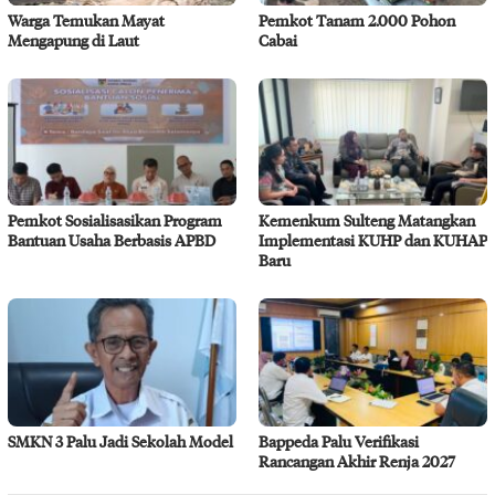
Warga Temukan Mayat
Pemkot Tanam 2.000 Pohon
Mengapung di Laut
Cabai
Pemkot Sosialisasikan Program
Kemenkum Sulteng Matangkan
Bantuan Usaha Berbasis APBD
Implementasi KUHP dan KUHAP
Baru
SMKN 3 Palu Jadi Sekolah Model
Bappeda Palu Verifikasi
Rancangan Akhir Renja 2027