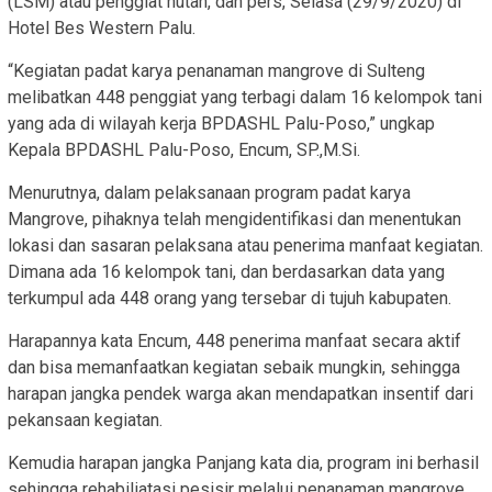
(LSM) atau penggiat hutan, dan pers, Selasa (29/9/2020) di
Hotel Bes Western Palu.
“Kegiatan padat karya penanaman mangrove di Sulteng
melibatkan 448 penggiat yang terbagi dalam 16 kelompok tani
yang ada di wilayah kerja BPDASHL Palu-Poso,” ungkap
Kepala BPDASHL Palu-Poso, Encum, SP.,M.Si.
Menurutnya, dalam pelaksanaan program padat karya
Mangrove, pihaknya telah mengidentifikasi dan menentukan
lokasi dan sasaran pelaksana atau penerima manfaat kegiatan.
Dimana ada 16 kelompok tani, dan berdasarkan data yang
terkumpul ada 448 orang yang tersebar di tujuh kabupaten.
Harapannya kata Encum, 448 penerima manfaat secara aktif
dan bisa memanfaatkan kegiatan sebaik mungkin, sehingga
harapan jangka pendek warga akan mendapatkan insentif dari
pekansaan kegiatan.
Kemudia harapan jangka Panjang kata dia, program ini berhasil
sehingga rehabiliatasi pesisir melalui penanaman mangrove