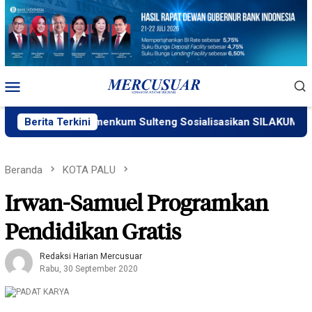
Loncat
ke
konten
Menu
Mobile
Berita Terkini
Kemenkum Sulteng Sosialisasikan SILAKUM
Beranda
KOTA PALU
Irwan-Samuel Programkan
Pendidikan Gratis
Redaksi Harian Mercusuar
Rabu, 30 September 2020