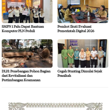
SMPN 1 Palu Dapat Bantuan
Pemkot Ikuti Evaluasi
Komputer PLN Peduli
Pemerintah Digital 2026
DLH: Penebangan Pohon Bagian
Cegah Stunting Dimulai Sejak
dari Revitalisasi dan
Pranikah
Pertimbangan Keamanan