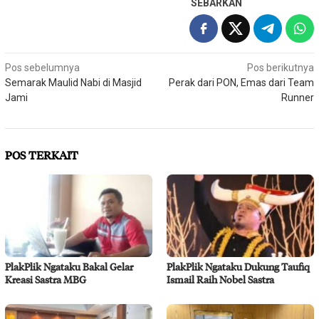
SEBARKAN
Navigasi
Pos sebelumnya
Pos berikutnya
Semarak Maulid Nabi di Masjid
Perak dari PON, Emas dari Team
pos
Jami
Runner
POS TERKAIT
PlakPlik Ngataku Bakal Gelar
PlakPlik Ngataku Dukung Taufiq
Kreasi Sastra MBG
Ismail Raih Nobel Sastra