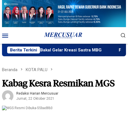
Loncat
ke
konten
Menu
Mobile
lik Ngataku Bakal Gelar Kreasi Sastra MBG
Berita Terkini
Fatek Untad
Beranda
KOTA PALU
Kabag Kesra Resmikan MGS
Redaksi Harian Mercusuar
Jumat, 22 Oktober 2021