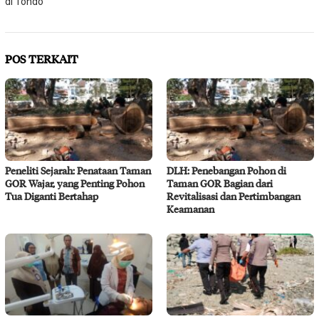
di Tondo
POS TERKAIT
Peneliti Sejarah: Penataan Taman
DLH: Penebangan Pohon di
GOR Wajar, yang Penting Pohon
Taman GOR Bagian dari
Tua Diganti Bertahap
Revitalisasi dan Pertimbangan
Keamanan