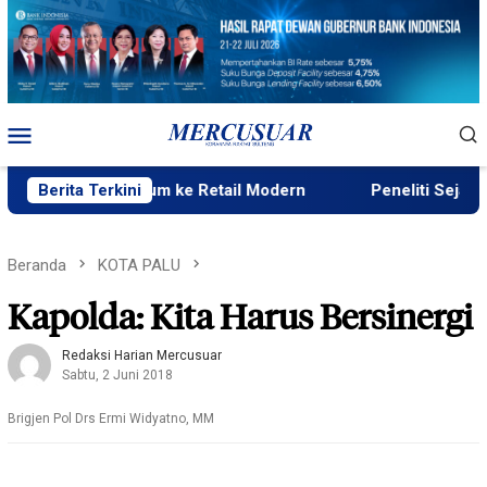
Loncat
ke
konten
Menu
Mobile
eras Premium ke Retail Modern
Berita Terkini
Peneliti Sejarah: Penat
Beranda
KOTA PALU
Kapolda: Kita Harus Bersinergi
Redaksi Harian Mercusuar
Sabtu, 2 Juni 2018
Brigjen Pol Drs Ermi Widyatno, MM