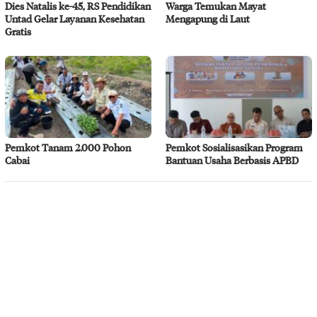
Dies Natalis ke-45, RS Pendidikan
Warga Temukan Mayat
Untad Gelar Layanan Kesehatan
Mengapung di Laut
Gratis
Pemkot Tanam 2.000 Pohon
Pemkot Sosialisasikan Program
Cabai
Bantuan Usaha Berbasis APBD