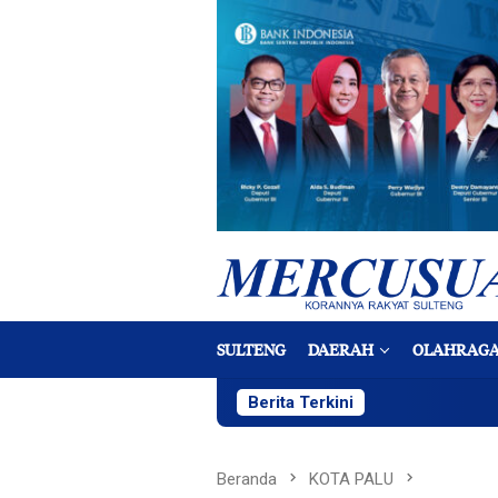
Loncat
ke
konten
SULTENG
DAERAH
OLAHRAG
Berita Terkini
Beranda
KOTA PALU