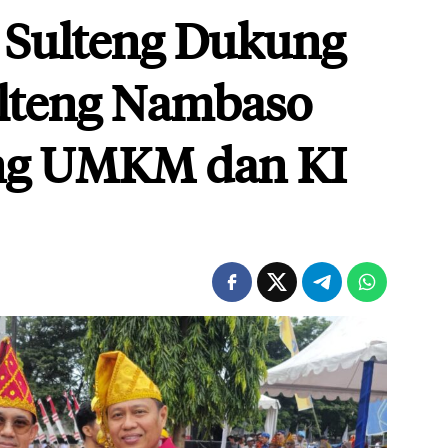
Sulteng Dukung
lteng Nambaso
ng UMKM dan KI