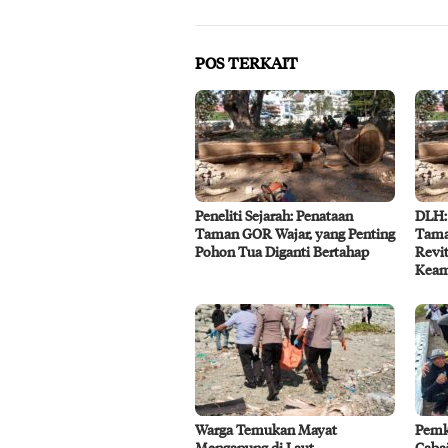
POS TERKAIT
Peneliti Sejarah: Penataan
DLH:
Taman GOR Wajar, yang Penting
Tama
Pohon Tua Diganti Bertahap
Revit
Kea
Warga Temukan Mayat
Pemk
Mengapung di Laut
Caba