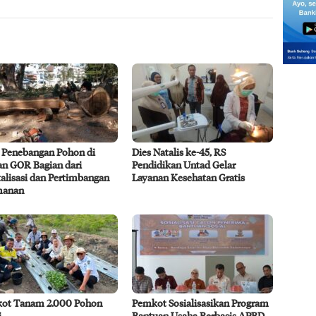
 Penebangan Pohon di
Dies Natalis ke-45, RS
n GOR Bagian dari
Pendidikan Untad Gelar
alisasi dan Pertimbangan
Layanan Kesehatan Gratis
manan
ot Tanam 2.000 Pohon
Pemkot Sosialisasikan Program
i
Bantuan Usaha Berbasis APBD