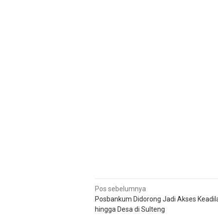
Navigasi
Pos sebelumnya
Posbankum Didorong Jadi Akses Keadil
pos
hingga Desa di Sulteng