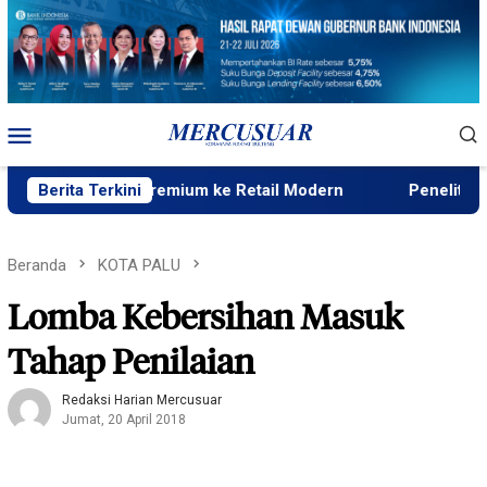
Loncat
ke
konten
Menu
Mobile
busi Beras Premium ke Retail Modern
Berita Terkini
Peneliti Sejarah:
Beranda
KOTA PALU
Lomba Kebersihan Masuk
Tahap Penilaian
Redaksi Harian Mercusuar
Jumat, 20 April 2018