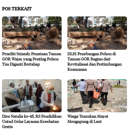
POS TERKAIT
Peneliti Sejarah: Penataan Taman
DLH: Penebangan Pohon di
GOR Wajar, yang Penting Pohon
Taman GOR Bagian dari
Tua Diganti Bertahap
Revitalisasi dan Pertimbangan
Keamanan
Dies Natalis ke-45, RS Pendidikan
Warga Temukan Mayat
Untad Gelar Layanan Kesehatan
Mengapung di Laut
Gratis