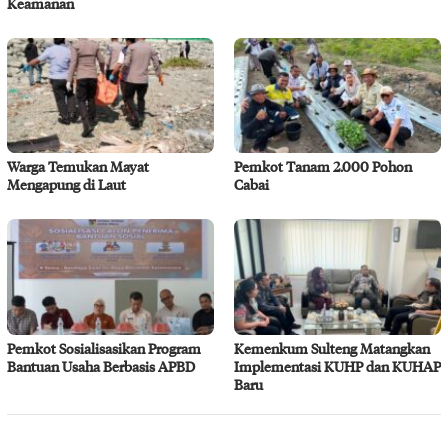
Keamanan
Warga Temukan Mayat
Pemkot Tanam 2.000 Pohon
Mengapung di Laut
Cabai
Pemkot Sosialisasikan Program
Kemenkum Sulteng Matangkan
Bantuan Usaha Berbasis APBD
Implementasi KUHP dan KUHAP
Baru