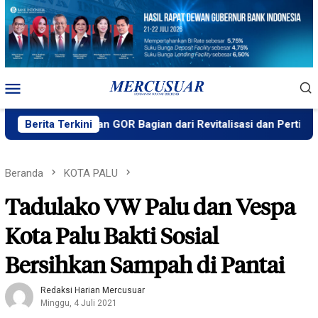
Loncat
ke
konten
Menu
Mobile
on di Taman GOR Bagian dari Revitalisasi dan Pertimbangan 
Berita Terkini
Beranda
KOTA PALU
Tadulako VW Palu dan Vespa
Kota Palu Bakti Sosial
Bersihkan Sampah di Pantai
Redaksi Harian Mercusuar
Minggu, 4 Juli 2021