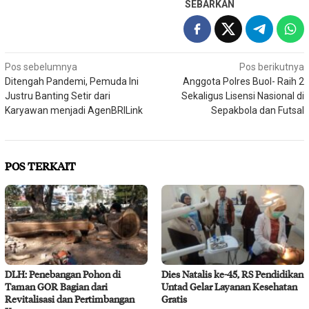
SEBARKAN
Navigasi
Pos sebelumnya
Pos berikutnya
Ditengah Pandemi, Pemuda Ini
Anggota Polres Buol- Raih 2
pos
Justru Banting Setir dari
Sekaligus Lisensi Nasional di
Karyawan menjadi AgenBRILink
Sepakbola dan Futsal
POS TERKAIT
DLH: Penebangan Pohon di
Dies Natalis ke-45, RS Pendidikan
Taman GOR Bagian dari
Untad Gelar Layanan Kesehatan
Revitalisasi dan Pertimbangan
Gratis