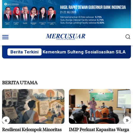
Loncat
ke
konten
Menu
Mobile
Berita Terkini
Kemenkum Sulteng Sosialisasikan SILAKUM
BERITA UTAMA
«
»
Resiliensi Kelompok Minoritas
IMIP Perkuat Kapasitas Warga