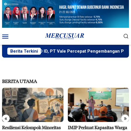
Loncat
ke
konten
Menu
Mobile
Didukung MIND ID, PT Vale Percepat Pengembangan Proyek Str
Berita Terkini
BERITA UTAMA
«
»
Resiliensi Kelompok Minoritas
IMIP Perkuat Kapasitas Warga