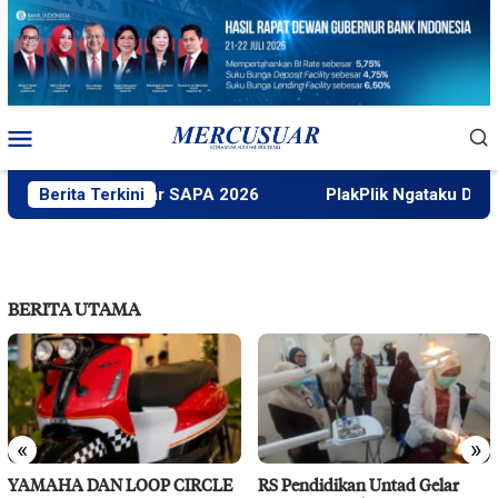
Loncat
ke
konten
Menu
Mobile
ek Untad Gelar SAPA 2026
Berita Terkini
PlakPlik Ngataku Dukung Tau
BERITA UTAMA
«
»
YAMAHA DAN LOOP CIRCLE
RS Pendidikan Untad Gelar