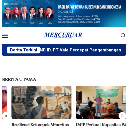
Loncat
ke
konten
Menu
Mobile
Didukung MIND ID, PT Vale Percepat Pengembangan Proyek 
Berita Terkini
BERITA UTAMA
«
»
Resiliensi Kelompok Minoritas
IMIP Perkuat Kapasitas Warga