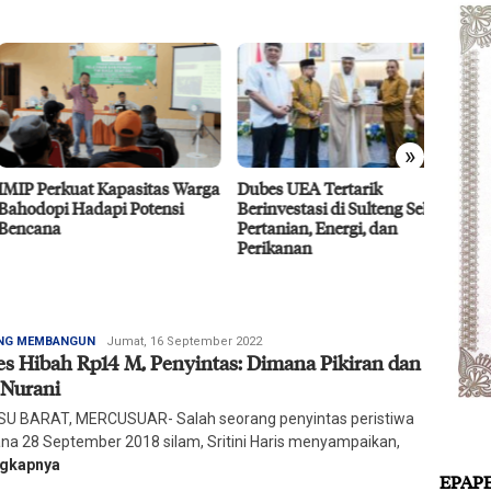
»
 Perkuat Kapasitas Warga
Dubes UEA Tertarik
Efisie
dopi Hadapi Potensi
Berinvestasi di Sulteng Sektor
CPO D
ana
Pertanian, Energi, dan
Agro 5
Perikanan
2026
Redaksi
NG MEMBANGUN
Jumat, 16 September 2022
es Hibah Rp14 M, Penyintas: Dimana Pikiran dan
Harian
Mercusuar
 Nurani
U BARAT, MERCUSUAR- Salah seorang penyintas peristiwa
na 28 September 2018 silam, Sritini Haris menyampaikan,
ngkapnya
EPAP