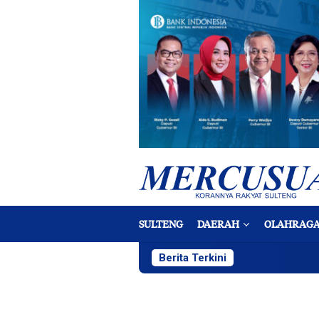
Loncat
ke
konten
SULTENG
DAERAH
OLAHRAG
Berita Terkini