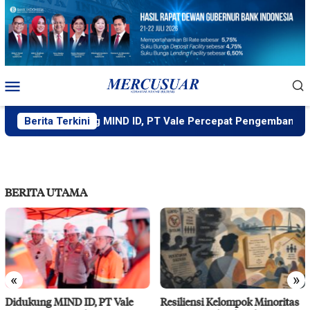
Loncat
ke
konten
Menu
Mobile
Berita Terkini
Didukung MIND ID, PT Vale Percepat Pengembangan Pro
BERITA UTAMA
«
»
Resiliensi Kelompok Minoritas
IMIP Perkuat Kapasitas Warga