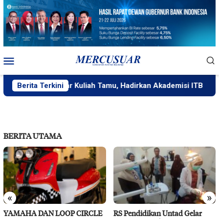
Loncat
ke
konten
Menu
Mobile
ek Untad Gelar Kuliah Tamu, Hadirkan Akademisi ITB
Berita Terkini
Ha
BERITA UTAMA
«
»
YAMAHA DAN LOOP CIRCLE
RS Pendidikan Untad Gelar