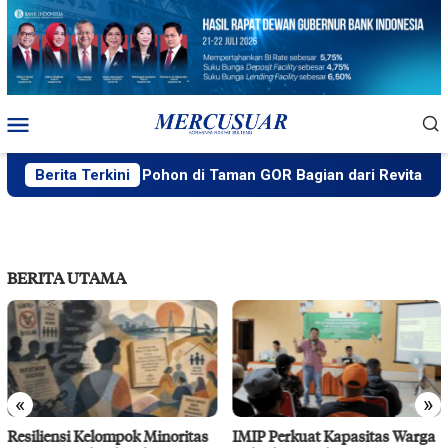
Loncat
ke
konten
Menu
Mobile
 Penebangan Pohon di Taman GOR Bagian dari Revitalisasi da
Berita Terkini
BERITA UTAMA
«
»
Resiliensi Kelompok Minoritas
IMIP Perkuat Kapasitas Warga