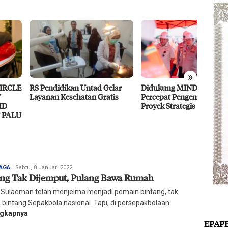
»
endidikan Untad Gelar
Didukung MIND ID, PT Vale
Resili
nan Kesehatan Gratis
Percepat Pengembangan
Ragam 
Proyek Strategis IGP Pomalaa
Redaksi
AGA
Sabtu, 8 Januari 2022
ng Tak Dijemput, Pulang Bawa Rumah
Harian
Mercusuar
 Sulaeman telah menjelma menjadi pemain bintang, tak
 bintang Sepakbola nasional. Tapi, di persepakbolaan
ngkapnya
EPAP