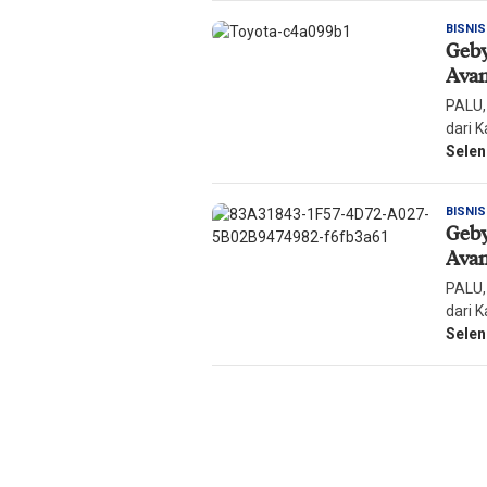
BISNIS
Geby
Ava
PALU,
dari 
Sele
BISNIS
Geby
Ava
PALU,
dari 
Sele