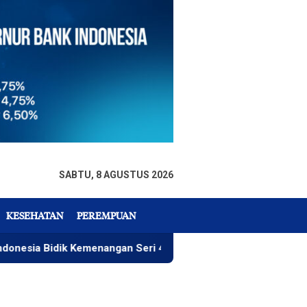
SABTU, 8 AGUSTUS 2026
KESEHATAN
PEREMPUAN
ik Kemenangan Seri 4 ARRC
Rizky Wahyudi, Menu Paket