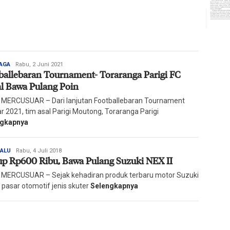
Redaksi
AGA
Rabu, 2 Juni 2021
ballebaran Tournament- Toraranga Parigi FC
Harian
Mercusuar
l Bawa Pulang Poin
 MERCUSUAR – Dari lanjutan Footballebaran Tournament
r 2021, tim asal Parigi Moutong, Toraranga Parigi
ngkapnya
Redaksi
PALU
Rabu, 4 Juli 2018
p Rp600 Ribu, Bawa Pulang Suzuki NEX II
Harian
Mercusuar
 MERCUSUAR – Sejak kehadiran produk terbaru motor Suzuki
, pasar otomotif jenis skuter
Selengkapnya