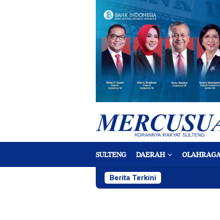
Loncat
ke
konten
SULTENG
DAERAH
OLAHRAG
Berita Terkini