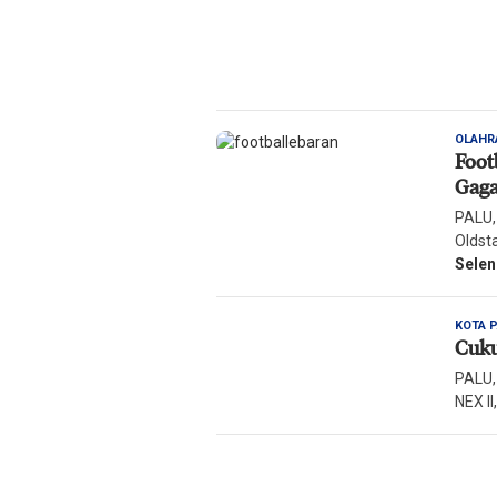
OLAHR
Foot
Gaga
PALU,
Oldsta
Sele
KOTA 
Cuku
PALU,
NEX II