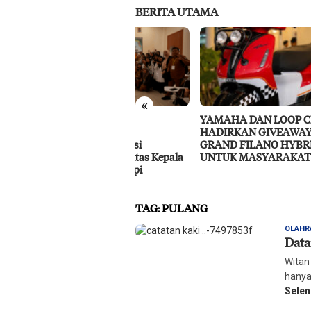
BERITA UTAMA
«
IMIP dan Dinas
YAMAHA DAN LOOP CIRCLE
RS P
didikan
HADIRKAN GIVEAWAY
Laya
owaliKolaborasi
GRAND FILANO HYBRID
gkatkan Kapasitas Kepala
UNTUK MASYARAKAT PALU
olah di Bahodopi
TAG:
PULANG
OLAHR
Data
Witan
hanya
Sele