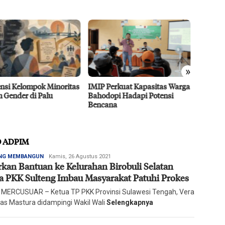
»
 Perkuat Kapasitas Warga
Dubes UEA Tertarik
Efisie
dopi Hadapi Potensi
Berinvestasi di Sulteng Sektor
CPO D
ana
Pertanian, Energi, dan
Agro 5
Perikanan
2026
RO ADPIM
Redaksi
NG MEMBANGUN
Kamis, 26 Agustus 2021
rkan Bantuan ke Kelurahan Birobuli Selatan
Harian
Mercusuar
a PKK Sulteng Imbau Masyarakat Patuhi Prokes
 MERCUSUAR – Ketua TP PKK Provinsi Sulawesi Tengah, Vera
s Mastura didampingi Wakil Wali
Selengkapnya