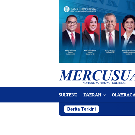
Loncat
ke
konten
SULTENG
DAERAH
OLAHRAG
Berita Terkini