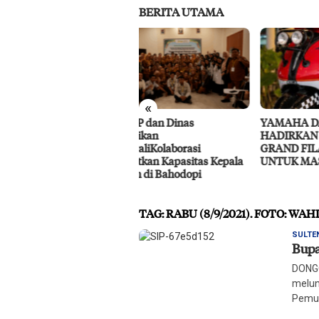
BERITA UTAMA
«
IMIP dan Dinas
YAMAHA DAN LOOP CIRCLE
RS P
didikan
HADIRKAN GIVEAWAY
Laya
owaliKolaborasi
GRAND FILANO HYBRID
gkatkan Kapasitas Kepala
UNTUK MASYARAKAT PALU
olah di Bahodopi
TAG:
RABU (8/9/2021). FOTO: WA
SULTE
Bupa
DONGG
melun
Pemu