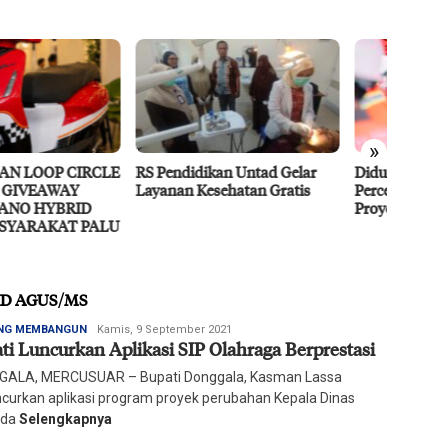
»
endidikan Untad Gelar
Didukung MIND ID, PT Vale
Resili
nan Kesehatan Gratis
Percepat Pengembangan
Ragam 
Proyek Strategis IGP Pomalaa
HID AGUS/MS
Redaksi
NG MEMBANGUN
Kamis, 9 September 2021
ti Luncurkan Aplikasi SIP Olahraga Berprestasi
Harian
Mercusuar
ALA, MERCUSUAR – Bupati Donggala, Kasman Lassa
curkan aplikasi program proyek perubahan Kepala Dinas
da
Selengkapnya