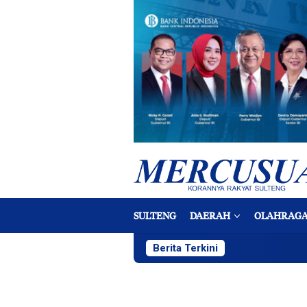
Loncat
ke
konten
SULTENG
DAERAH
OLAHRAG
Berita Terkini