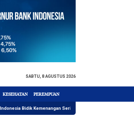
SABTU, 8 AGUSTUS 2026
KESEHATAN
PEREMPUAN
Bidik Kemenangan Seri 4 ARRC
Rizky Wahyudi, Menu Pa