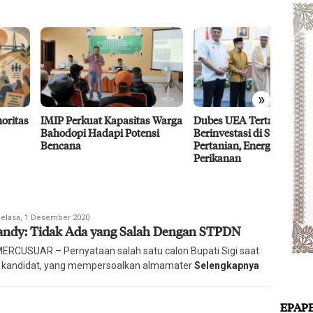
»
 Perkuat Kapasitas Warga
Dubes UEA Tertarik
Efisie
dopi Hadapi Potensi
Berinvestasi di Sulteng Sektor
CPO D
ana
Pertanian, Energi, dan
Agro 5
Perikanan
2026
daksi
elasa, 1 Desember 2020
iandy: Tidak Ada yang Salah Dengan STPDN
ian
rcusuar
 MERCUSUAR – Pernyataan salah satu calon Bupati Sigi saat
 kandidat, yang mempersoalkan almamater
Selengkapnya
EPAP