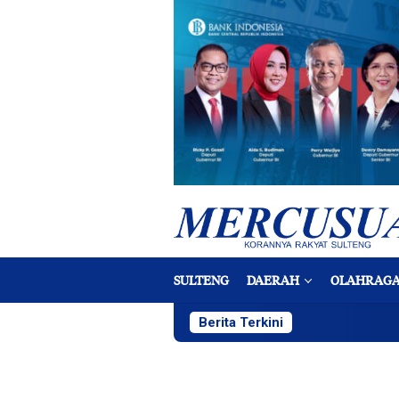
Loncat
ke
konten
SULTENG
DAERAH
OLAHRAG
Berita Terkini