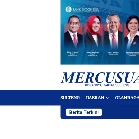
Loncat
ke
konten
SULTENG
DAERAH
OLAHRAG
Berita Terkini