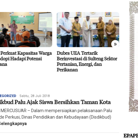
»
 Perkuat Kapasitas Warga
Dubes UEA Tertarik
Efisie
dopi Hadapi Potensi
Berinvestasi di Sulteng Sektor
CPO D
ana
Pertanian, Energi, dan
Agro 5
Perikanan
2026
Redaksi
EGORIZED
Sabtu, 28 Juli 2018
ikbud Palu Ajak Siswa Bersihkan Taman Kota
Harian
Mercusuar
 MERCUSUAR – Dalam mempersiapkan pelaksanaan Palu
de Perkusi, Dinas Pendidikan dan Kebudayaan (Disdikbud)
Selengkapnya
EPAP