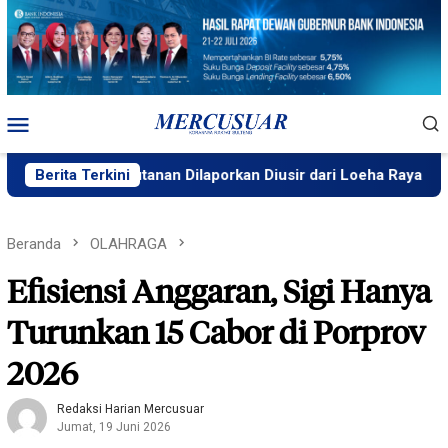
Loncat
ke
konten
Menu
Mobile
ugas Kehutanan Dilaporkan Diusir dari Loeha Raya
Berita Terkini
Prodi
Beranda
OLAHRAGA
Efisiensi Anggaran, Sigi Hanya
Turunkan 15 Cabor di Porprov
2026
Redaksi Harian Mercusuar
Jumat, 19 Juni 2026