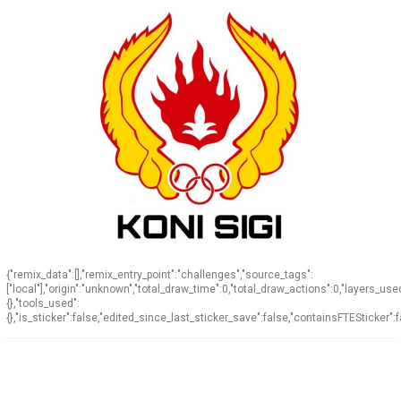
{"remix_data":[],"remix_entry_point":"challenges","source_tags":
["local"],"origin":"unknown","total_draw_time":0,"total_draw_actions":0,"layers_us
{},"tools_used":
{},"is_sticker":false,"edited_since_last_sticker_save":false,"containsFTESticker":f