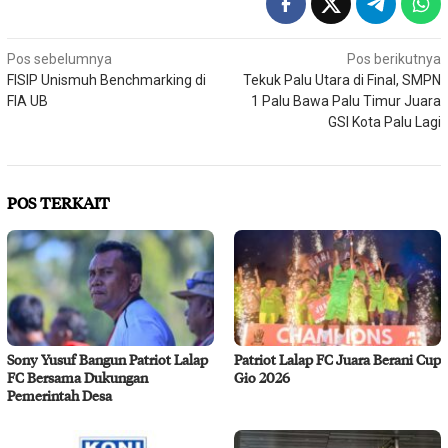
Navigasi
Pos sebelumnya
Pos berikutnya
FISIP Unismuh Benchmarking di
Tekuk Palu Utara di Final, SMPN
pos
FIA UB
1 Palu Bawa Palu Timur Juara
GSI Kota Palu Lagi
POS TERKAIT
Sony Yusuf Bangun Patriot Lalap
Patriot Lalap FC Juara Berani Cup
FC Bersama Dukungan
Gio 2026
Pemerintah Desa