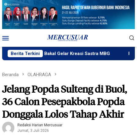
Loncat
ke
konten
Menu
Mobile
k Ngataku Bakal Gelar Kreasi Sastra MBG
Berita Terkini
Fatek Untad G
Beranda
OLAHRAGA
Jelang Popda Sulteng di Buol,
36 Calon Pesepakbola Popda
Donggala Lolos Tahap Akhir
Redaksi Harian Mercusuar
Jumat, 3 Juli 2026