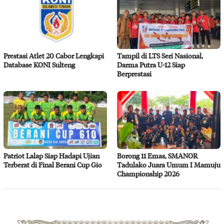
Prestasi Atlet 20 Cabor Lengkapi
Tampil di LTS Seri Nasional,
Database KONI Sulteng
Darma Putra U-12 Siap
Berprestasi
Patriot Lalap Siap Hadapi Ujian
Borong 11 Emas, SMANOR
Terberat di Final Berani Cup Gio
Tadulako Juara Umum I Mamuju
Championship 2026