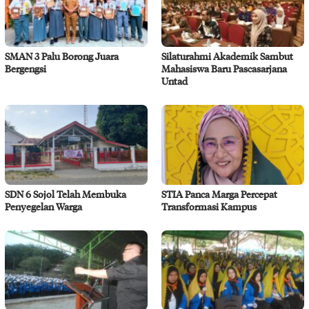
SMAN 3 Palu Borong Juara
Silaturahmi Akademik Sambut
Bergengsi
Mahasiswa Baru Pascasarjana
Untad
SDN 6 Sojol Telah Membuka
STIA Panca Marga Percepat
Penyegelan Warga
Transformasi Kampus