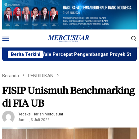
Loncat
ke
konten
Menu
Mobile
D ID, PT Vale Percepat Pengembangan Proyek Strategis IGP P
Berita Terkini
Beranda
PENDIDIKAN
FISIP Unismuh Benchmarking
di FIA UB
Redaksi Harian Mercusuar
Jumat, 3 Juli 2026