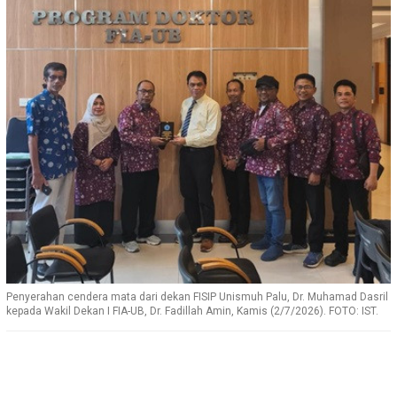
Penyerahan cendera mata dari dekan FISIP Unismuh Palu, Dr. Muhamad Dasril
kepada Wakil Dekan I FIA-UB, Dr. Fadillah Amin, Kamis (2/7/2026). FOTO: IST.