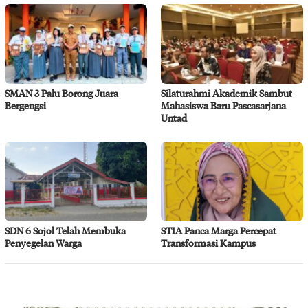
SMAN 3 Palu Borong Juara
Silaturahmi Akademik Sambut
Bergengsi
Mahasiswa Baru Pascasarjana
Untad
SDN 6 Sojol Telah Membuka
STIA Panca Marga Percepat
Penyegelan Warga
Transformasi Kampus