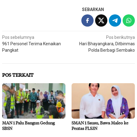
SEBARKAN
Navigasi
Pos sebelumnya
Pos berikutnya
961 Personel Terima Kenaikan
Hari Bhayangkara, Ditbinmas
pos
Pangkat
Polda Berbagi Sembako
POS TERKAIT
MAN 1 Palu Bangun Gedung
SMAN 1 Sausu, Bawa Maleo ke
SBSN
Pentas FLS3N