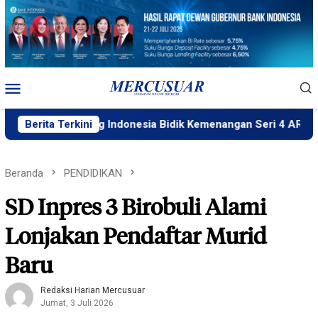
Loncat
ke
konten
Menu
Mobile
acing Indonesia Bidik Kemenangan Seri 4 ARRC
Berita Terkini
Rizky
Beranda
PENDIDIKAN
SD Inpres 3 Birobuli Alami
Lonjakan Pendaftar Murid
Baru
Redaksi Harian Mercusuar
Jumat, 3 Juli 2026