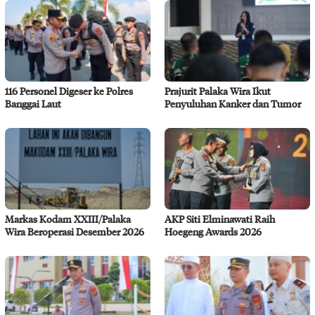
116 Personel Digeser ke Polres
Prajurit Palaka Wira Ikut
Banggai Laut
Penyuluhan Kanker dan Tumor
Markas Kodam XXIII/Palaka
AKP Siti Elminawati Raih
Wira Beroperasi Desember 2026
Hoegeng Awards 2026