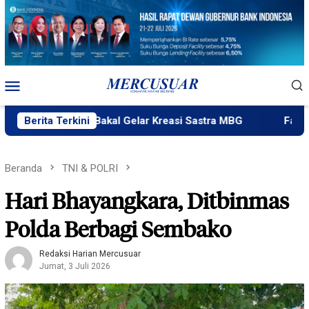
Loncat
ke
konten
Menu
Mobile
ik Ngataku Bakal Gelar Kreasi Sastra MBG
Berita Terkini
Fatek Untad 
Beranda
TNI & POLRI
Hari Bhayangkara, Ditbinmas
Polda Berbagi Sembako
Redaksi Harian Mercusuar
Jumat, 3 Juli 2026