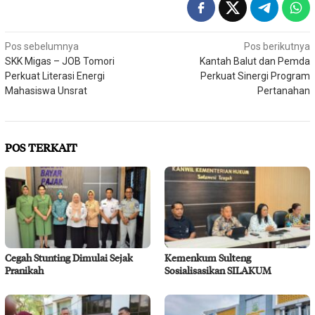
Navigasi
Pos sebelumnya
Pos berikutnya
SKK Migas – JOB Tomori
Kantah Balut dan Pemda
pos
Perkuat Literasi Energi
Perkuat Sinergi Program
Mahasiswa Unsrat
Pertanahan
POS TERKAIT
Cegah Stunting Dimulai Sejak
Kemenkum Sulteng
Pranikah
Sosialisasikan SILAKUM