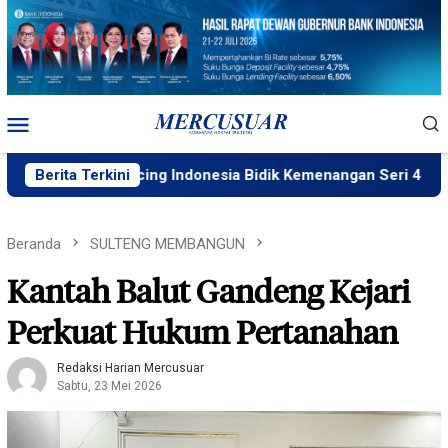
Loncat
ke
konten
Menu
Mobile
a Racing Indonesia Bidik Kemenangan Seri 4 ARRC
Berita Terkini
Ri
Beranda
SULTENG MEMBANGUN
Kantah Balut Gandeng Kejari
Perkuat Hukum Pertanahan
Redaksi Harian Mercusuar
Sabtu, 23 Mei 2026