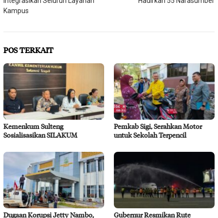
Integrasikan Seluruh Layanan
Hadirkan 55 Narasumber
Kampus
POS TERKAIT
Kemenkum Sulteng
Pemkab Sigi, Serahkan Motor
Sosialisasikan SILAKUM
untuk Sekolah Terpencil
Dugaan Korupsi Jetty Nambo,
Gubernur Resmikan Rute