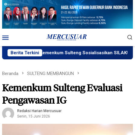
Loncat
ke
konten
Menu
Mobile
Berita Terkini
Kemenkum Sulteng Sosialisasikan SILAKUM
Beranda
SULTENG MEMBANGUN
Kemenkum Sulteng Evaluasi
Pengawasan IG
Redaksi Harian Mercusuar
Senin, 15 Juni 2026