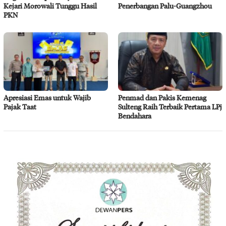
Kejari Morowali Tunggu Hasil
Penerbangan Palu-Guangzhou
PKN
Apresiasi Emas untuk Wajib
Penmad dan Pakis Kemenag
Pajak Taat
Sulteng Raih Terbaik Pertama LPj
Bendahara