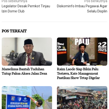
Navigasi
Pos sebelumnya
Pos berikutnya
Legislator Desak Pemkot Tinjau
Diskominfo Imbau Pegawai Agar
pos
Izin Dome Club
Selalu Displin
POS TERKAIT
Marselinus Bantah Tuduhan
Raim Laode Siap Bikin Palu
Tutup Paksa Akses Jalan Desa
Tertawa, Kate Management
Pastikan Show Tetap Digelar