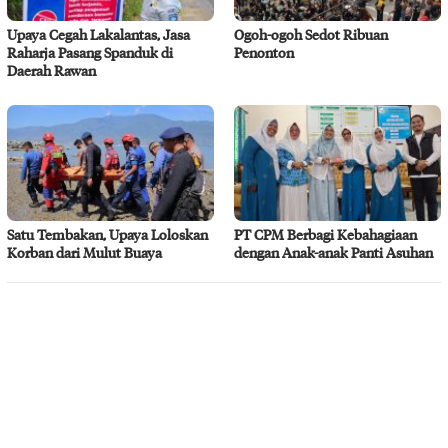
Upaya Cegah Lakalantas, Jasa
Ogoh-ogoh Sedot Ribuan
Raharja Pasang Spanduk di
Penonton
Daerah Rawan
Satu Tembakan, Upaya Loloskan
PT CPM Berbagi Kebahagiaan
Korban dari Mulut Buaya
dengan Anak-anak Panti Asuhan