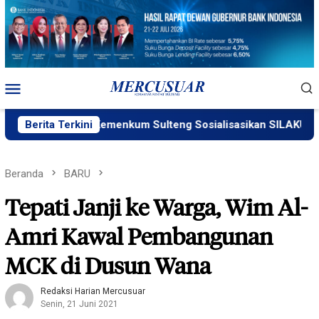
Loncat
ke
konten
Menu
Mobile
Berita Terkini
Kemenkum Sulteng Sosialisasikan SILAKUM
Beranda
BARU
Tepati Janji ke Warga, Wim Al-
Amri Kawal Pembangunan
MCK di Dusun Wana
Redaksi Harian Mercusuar
Senin, 21 Juni 2021