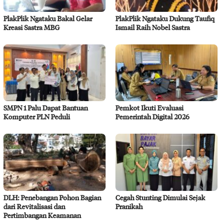
PlakPlik Ngataku Bakal Gelar
PlakPlik Ngataku Dukung Taufiq
Kreasi Sastra MBG
Ismail Raih Nobel Sastra
SMPN 1 Palu Dapat Bantuan
Pemkot Ikuti Evaluasi
Komputer PLN Peduli
Pemerintah Digital 2026
DLH: Penebangan Pohon Bagian
Cegah Stunting Dimulai Sejak
dari Revitalisasi dan
Pranikah
Pertimbangan Keamanan