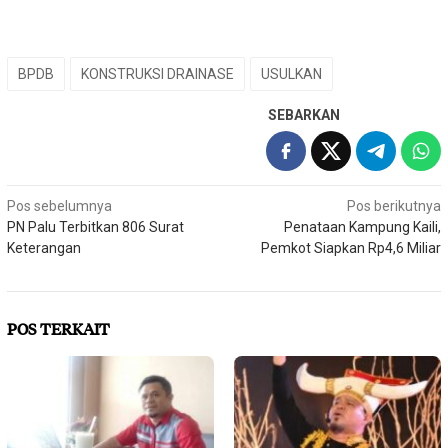
BPDB
KONSTRUKSI DRAINASE
USULKAN
SEBARKAN
Navigasi
Pos sebelumnya
Pos berikutnya
PN Palu Terbitkan 806 Surat
Penataan Kampung Kaili,
pos
Keterangan
Pemkot Siapkan Rp4,6 Miliar
POS TERKAIT