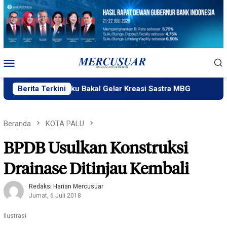
Loncat
ke
konten
Menu
Mobile
kPlik Ngataku Bakal Gelar Kreasi Sastra MBG
Berita Terkini
Fatek Unt
Beranda
KOTA PALU
BPDB Usulkan Konstruksi
Drainase Ditinjau Kembali
Redaksi Harian Mercusuar
Jumat, 6 Juli 2018
Ilustrasi