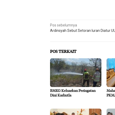
Navigasi
Pos sebelumnya
Ardinsyah Sebut Setoran Iuran Diatur U
pos
POS TERKAIT
BMKG Keluarkan Peringatan
Maha
Dini Karhutla
PKM