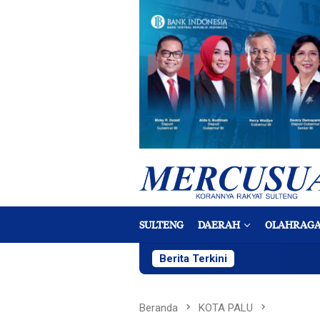
Loncat
ke
konten
SULTENG
DAERAH
OLAHRAG
Berita Terkini
Beranda
KOTA PALU