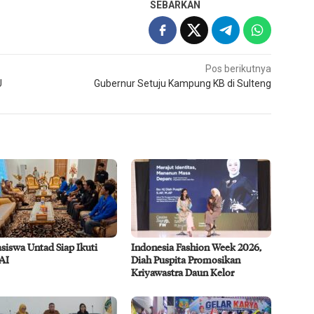
SEBARKAN
Pos berikutnya
U
Gubernur Setuju Kampung KB di Sulteng
siswa Untad Siap Ikuti
Indonesia Fashion Week 2026,
AI
Diah Puspita Promosikan
Kriyawastra Daun Kelor