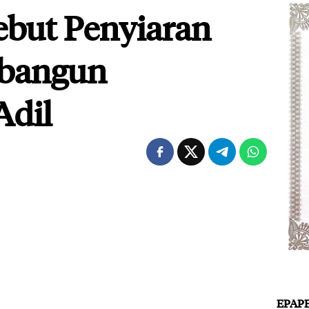
ebut Penyiaran
bangun
Adil
EPAP