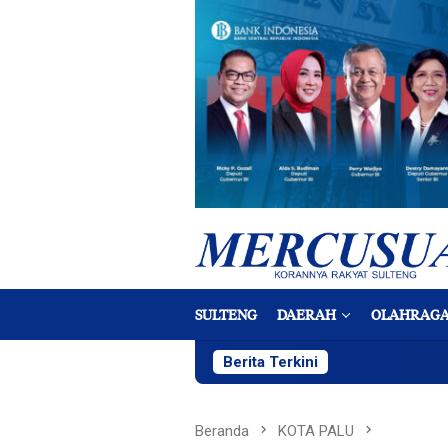
Loncat
ke
konten
SULTENG
DAERAH
OLAHRAG
Berita Terkini
Beranda
KOTA PALU