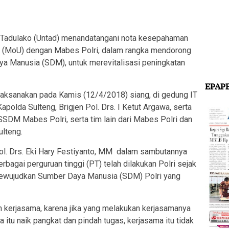
adulako (Untad) menandatangani nota kesepahaman
 (MoU) dengan Mabes Polri, dalam rangka mendorong
a Manusia (SDM), untuk merevitalisasi peningkatan
EPAP
laksanakan pada Kamis (12/4/2018) siang, di gedung IT
apolda Sulteng, Brigjen Pol. Drs. I Ketut Argawa, serta
 SSDM Mabes Polri, serta tim lain dari Mabes Polri dan
ulteng.
ol. Drs. Eki Hary Festiyanto, MM dalam sambutannya
agai perguruan tinggi (PT) telah dilakukan Polri sejak
mewujudkan Sumber Daya Manusia (SDM) Polri yang
n kerjasama, karena jika yang melakukan kerjasamanya
 itu naik pangkat dan pindah tugas, kerjasama itu tidak