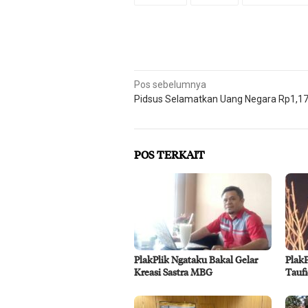
Navigasi
Pos sebelumnya
Pidsus Selamatkan Uang Negara Rp1,1
pos
POS TERKAIT
PlakPlik Ngataku Bakal Gelar
Plak
Kreasi Sastra MBG
Taufi