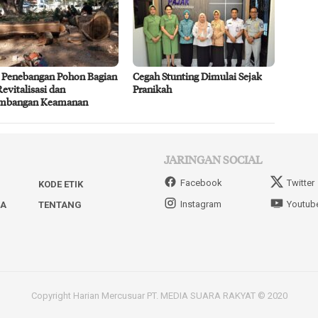
 Penebangan Pohon Bagian
Cegah Stunting Dimulai Sejak
Revitalisasi dan
Pranikah
imbangan Keamanan
JARINGAN SOCIAL
Facebook
Twitter
KODE ETIK
Instagram
Youtub
IA
TENTANG
Copyright Harian Mercusuar PT. MEDIA SUARA RAKYAT © 2020