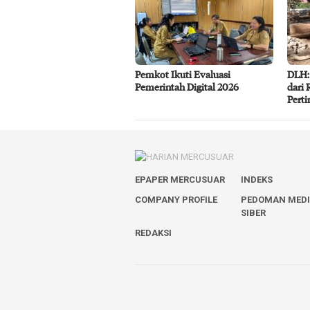
Pemkot Ikuti Evaluasi
DLH:
Pemerintah Digital 2026
dari 
Pert
EPAPER MERCUSUAR
INDEKS
COMPANY PROFILE
PEDOMAN MED
SIBER
REDAKSI