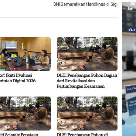
BNI Semarakkan Hardiknas di Sigi
t Ikuti Evaluasi
DLH: Penebangan Pohon Bagian
intah Digital 2026
dari Revitalisasi dan
Pertimbangan Keamanan
iti Sejarah: Penataan
DLH: Penebangan Pohon di