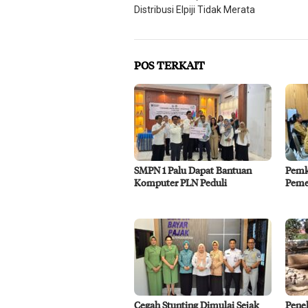
Distribusi Elpiji Tidak Merata
pos
POS TERKAIT
SMPN 1 Palu Dapat Bantuan
Pemko
Komputer PLN Peduli
Pemer
Cegah Stunting Dimulai Sejak
Penel