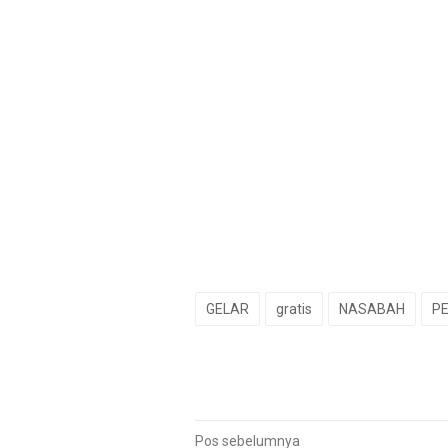
GELAR
gratis
NASABAH
P
Navigasi
Pos sebelumnya