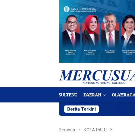
Loncat
ke
konten
SULTENG
DAERAH
OLAHRAG
Berita Terkini
Beranda
KOTA PALU