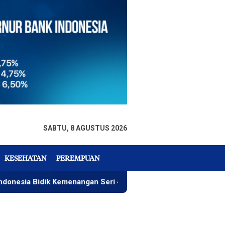
SABTU, 8 AGUSTUS 2026
KESEHATAN
PEREMPUAN
ik Kemenangan Seri 4 ARRC
Rizky Wahyudi, Menu Paket