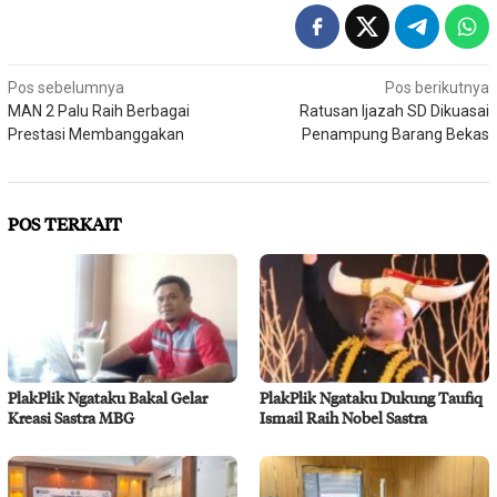
Navigasi
Pos sebelumnya
Pos berikutnya
MAN 2 Palu Raih Berbagai
Ratusan Ijazah SD Dikuasai
pos
Prestasi Membanggakan
Penampung Barang Bekas
POS TERKAIT
PlakPlik Ngataku Bakal Gelar
PlakPlik Ngataku Dukung Taufiq
Kreasi Sastra MBG
Ismail Raih Nobel Sastra