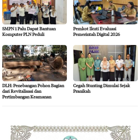
SMPN 1 Palu Dapat Bantuan
Pemkot Ikuti Evaluasi
Komputer PLN Peduli
Pemerintah Digital 2026
DLH: Penebangan Pohon Bagian
Cegah Stunting Dimulai Sejak
dari Revitalisasi dan
Pranikah
Pertimbangan Keamanan