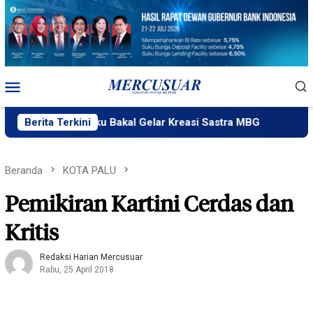
Loncat
ke
konten
Menu
Mobile
akPlik Ngataku Bakal Gelar Kreasi Sastra MBG
Berita Terkini
Fatek Unt
Beranda
KOTA PALU
Pemikiran Kartini Cerdas dan
Kritis
Redaksi Harian Mercusuar
Rabu, 25 April 2018