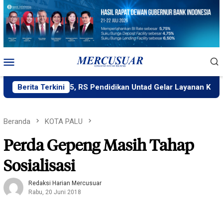
Loncat
ke
konten
Menu
Mobile
ies Natalis ke-45, RS Pendidikan Untad Gelar Layanan Kesehatan
Berita Terkini
Beranda
KOTA PALU
Perda Gepeng Masih Tahap
Sosialisasi
Redaksi Harian Mercusuar
Rabu, 20 Juni 2018