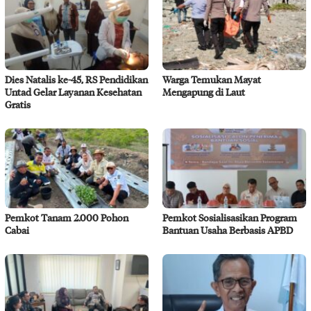
Dies Natalis ke-45, RS Pendidikan
Warga Temukan Mayat
Untad Gelar Layanan Kesehatan
Mengapung di Laut
Gratis
Pemkot Tanam 2.000 Pohon
Pemkot Sosialisasikan Program
Cabai
Bantuan Usaha Berbasis APBD