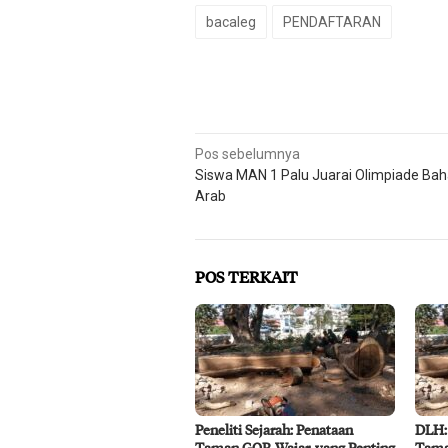
bacaleg
PENDAFTARAN
Navigasi
Pos sebelumnya
Siswa MAN 1 Palu Juarai Olimpiade Ba
pos
Arab
POS TERKAIT
Peneliti Sejarah: Penataan
DLH:
Taman GOR Wajar, yang Penting
Tama