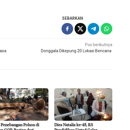
SEBARKAN
Pos berikutnya
hasa
Donggala Dikepung 20 Lokasi Bencana
 Penebangan Pohon di
Dies Natalis ke-45, RS
n GOR Bagian dari
Pendidikan Untad Gelar