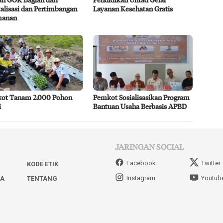
alisasi dan Pertimbangan
Layanan Kesehatan Gratis
manan
ot Tanam 2.000 Pohon
Pemkot Sosialisasikan Program
i
Bantuan Usaha Berbasis APBD
JARINGAN SOCIAL
Facebook
Twitter
KODE ETIK
Instagram
Youtub
IA
TENTANG