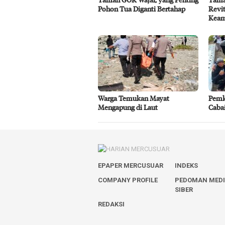
Pohon Tua Diganti Bertahap
Revit
Kea
Warga Temukan Mayat
Pemk
Mengapung di Laut
Caba
EPAPER MERCUSUAR
INDEKS
COMPANY PROFILE
PEDOMAN MED
SIBER
REDAKSI