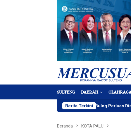
Loncat
ke
konten
SULTENG
DAERAH
OLAHRAG
Bulog Perluas Distribusi Beras 
Berita Terkini
Beranda
KOTA PALU