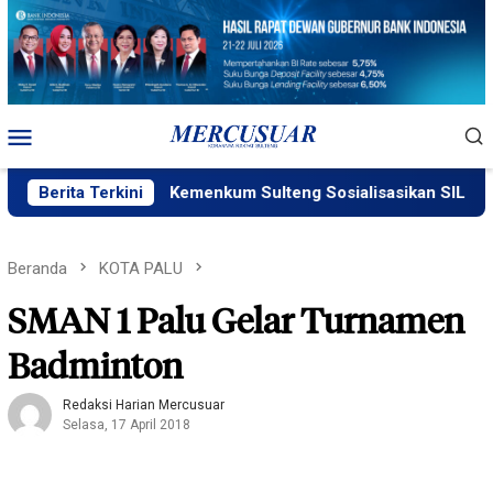
Loncat
ke
konten
Menu
Mobile
Berita Terkini
Kemenkum Sulteng Sosialisasikan SILAKUM
Beranda
KOTA PALU
SMAN 1 Palu Gelar Turnamen
Badminton
Redaksi Harian Mercusuar
Selasa, 17 April 2018