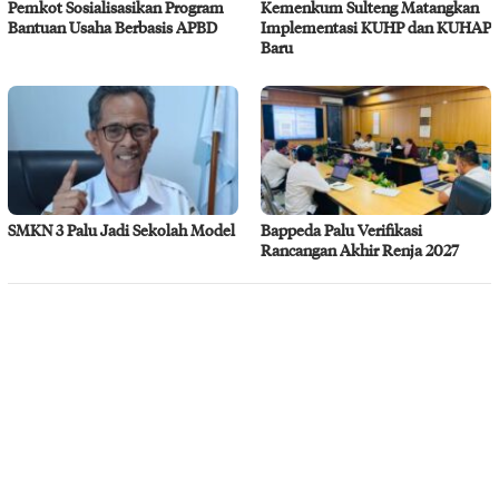
Pemkot Sosialisasikan Program
Kemenkum Sulteng Matangkan
Bantuan Usaha Berbasis APBD
Implementasi KUHP dan KUHAP
Baru
SMKN 3 Palu Jadi Sekolah Model
Bappeda Palu Verifikasi
Rancangan Akhir Renja 2027