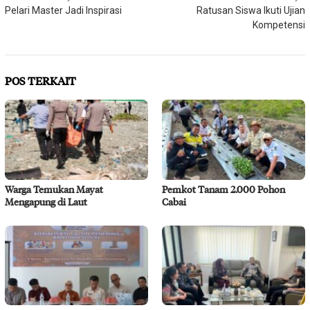
Pelari Master Jadi Inspirasi
Ratusan Siswa Ikuti Ujian
pos
Kompetensi
POS TERKAIT
Warga Temukan Mayat
Pemkot Tanam 2.000 Pohon
Mengapung di Laut
Cabai