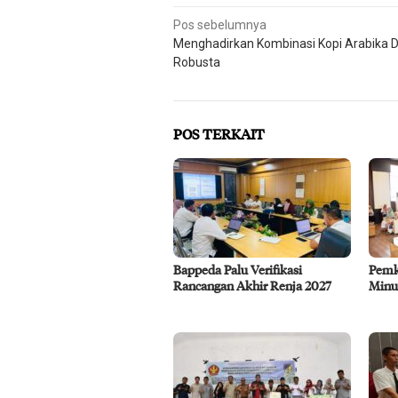
Navigasi
Pos sebelumnya
Menghadirkan Kombinasi Kopi Arabika 
pos
Robusta
POS TERKAIT
Bappeda Palu Verifikasi
Pemk
Rancangan Akhir Renja 2027
Minu