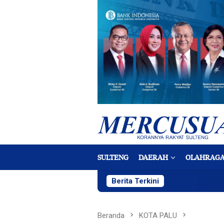
Loncat
ke
konten
SULTENG
DAERAH
OLAHRAG
Berita Terkini
Beranda
KOTA PALU