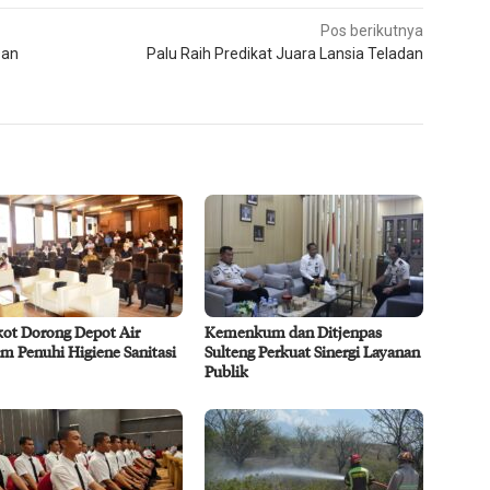
Pos berikutnya
Dan
Palu Raih Predikat Juara Lansia Teladan
ot Dorong Depot Air
Kemenkum dan Ditjenpas
m Penuhi Higiene Sanitasi
Sulteng Perkuat Sinergi Layanan
Publik