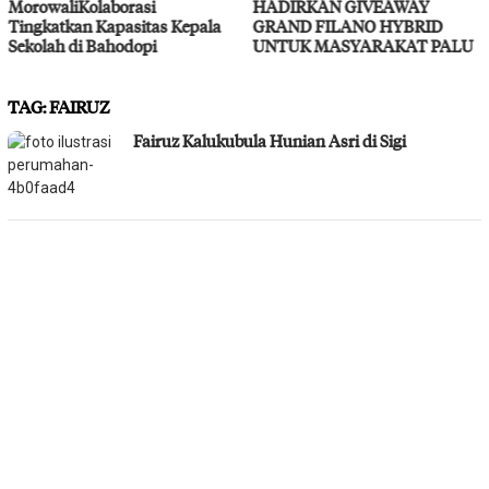
HADIRKAN GIVEAWAY
Layanan Kesehatan Gratis
a
GRAND FILANO HYBRID
UNTUK MASYARAKAT PALU
TAG:
FAIRUZ
Fairuz Kalukubula Hunian Asri di Sigi