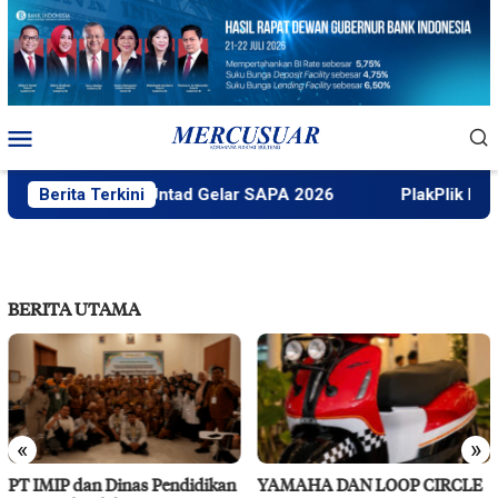
Loncat
ke
konten
Menu
Mobile
Berita Terkini
Faktek Untad Gelar SAPA 2026
PlakPlik Ngataku
BERITA UTAMA
«
»
an
YAMAHA DAN LOOP CIRCLE
RS Pendidikan Untad Gelar