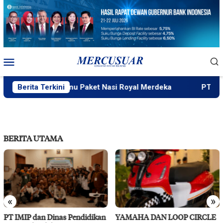
Loncat
ke
konten
Menu
Mobile
y Wahyudi, Menu Paket Nasi Royal Merdeka
Berita Terkini
PT IMIP dan
BERITA UTAMA
«
»
YAMAHA DAN LOOP CIRCLE
RS Pendidikan Untad Gelar