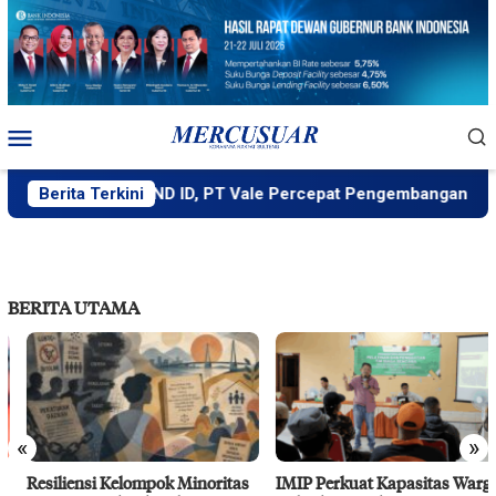
Loncat
ke
konten
Menu
Mobile
Didukung MIND ID, PT Vale Percepat Pengembangan Proyek Str
Berita Terkini
BERITA UTAMA
«
»
Resiliensi Kelompok Minoritas
IMIP Perkuat Kapasitas Warga