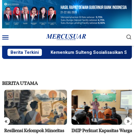
Loncat
ke
konten
Menu
Mobile
Berita Terkini
Kemenkum Sulteng Sosialisasikan SILAKU
BERITA UTAMA
«
»
Resiliensi Kelompok Minoritas
IMIP Perkuat Kapasitas Warga