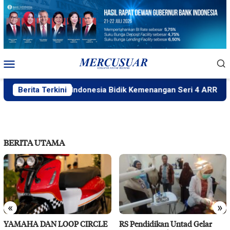
Loncat
ke
konten
Menu
Mobile
aha Racing Indonesia Bidik Kemenangan Seri 4 ARRC
Berita Terkini
BERITA UTAMA
«
»
YAMAHA DAN LOOP CIRCLE
RS Pendidikan Untad Gelar