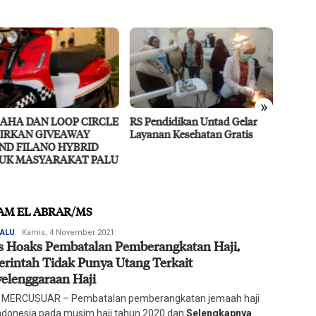
»
endidikan Untad Gelar
Didukung MIND ID, PT Vale
Resili
nan Kesehatan Gratis
Percepat Pengembangan
Ragam 
Proyek Strategis IGP Pomalaa
IMAM EL ABRAR/MS
Redaksi
PALU
Kamis, 4 November 2021
s Hoaks Pembatalan Pemberangkatan Haji,
Harian
Mercusuar
rintah Tidak Punya Utang Terkait
elenggaraan Haji
 MERCUSUAR – Pembatalan pemberangkatan jemaah haji
Indonesia pada musim haji tahun 2020 dan
Selengkapnya