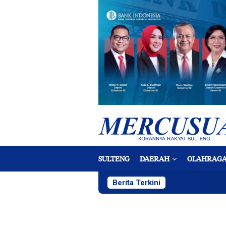
Loncat
ke
konten
SULTENG
DAERAH
OLAHRAG
Berita Terkini