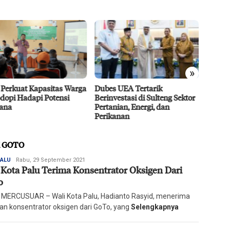
»
 Perkuat Kapasitas Warga
Dubes UEA Tertarik
Efisie
dopi Hadapi Potensi
Berinvestasi di Sulteng Sektor
CPO D
ana
Pertanian, Energi, dan
Agro 5
Perikanan
2026
K GOTO
Redaksi
PALU
Rabu, 29 September 2021
 Kota Palu Terima Konsentrator Oksigen Dari
Harian
Mercusuar
o
 MERCUSUAR – Wali Kota Palu, Hadianto Rasyid, menerima
an konsentrator oksigen dari GoTo, yang
Selengkapnya