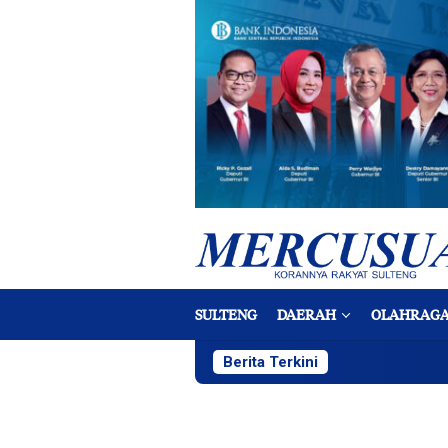
Loncat
ke
konten
SULTENG
DAERAH
OLAHRAG
Berita Terkini