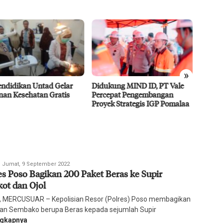
»
endidikan Untad Gelar
Didukung MIND ID, PT Vale
Resili
nan Kesehatan Gratis
Percepat Pengembangan
Ragam 
Proyek Strategis IGP Pomalaa
edaksi
Jumat, 9 September 2022
es Poso Bagikan 200 Paket Beras ke Supir
arian
ercusuar
ot dan Ojol
 MERCUSUAR – Kepolisian Resor (Polres) Poso membagikan
an Sembako berupa Beras kepada sejumlah Supir
ngkapnya