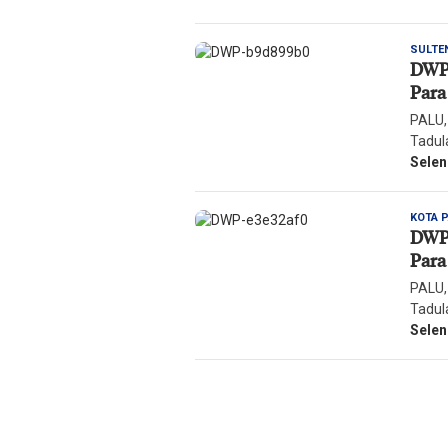
SULTE
DWP 
Para
PALU,
Tadul
Sele
KOTA 
DWP 
Para
PALU,
Tadul
Sele