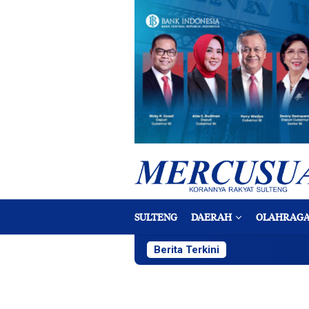
Loncat
ke
konten
SULTENG
DAERAH
OLAHRAG
Berita Terkini