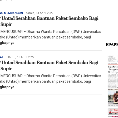
Redaksi
NG MEMBANGUN
Kamis, 14 April 2022
Untad Serahkan Bantuan Paket Sembako Bagi
Harian
Mercusuar
 Supir
 MERCUSUAR – Dharma Wanita Persatuan (DWP) Universitas
ako (Untad) memberikan bantuan paket sembako, bagi
ngkapnya
EPAP
Redaksi
PALU
Rabu, 13 April 2022
Untad Serahkan Bantuan Paket Sembako Bagi
Harian
Mercusuar
 Supir
 MERCUSUAR – Dharma Wanita Persatuan (DWP) Universitas
ako (Untad) memberikan bantuan paket sembako, bagi
ngkapnya