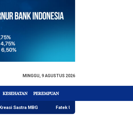
MINGGU, 9 AGUSTUS 2026
KESEHATAN
PEREMPUAN
tra MBG
Fatek Untad Gelar SAPA 2026
PlakPlik 